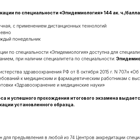
ации по специальности «Эпидемиология» 144 ак. ч./балла 
чная, с применением дистанционных технологий
евно
ждый понедельник
ции по специальности «Эпидемиология» доступна для специал
нием, при наличии специалитета по специальности:
Эпидемио
истерства здравоохранения РФ от 8 октября 2015 г. N 707н «О
ебований к медицинским и фармацевтическим работникам с вы
товки «Здравоохранение и медицинские науки»
рса и успешного прохождения итогового экзамена выдаетс
ации установленного образца.
 для предъявления в любой из 74 Центров аккредитации специ