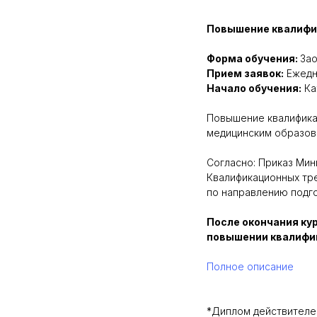
Повышение квалифик
Форма обучения:
Зао
Прием заявок:
Ежедн
Начало обучения:
Ка
Повышение квалифика
медицинским образова
Согласно: Приказ Мин
Квалификационных тр
по направлению подго
После окончания ку
повышении квалифик
Полное описание
*Диплом действителен