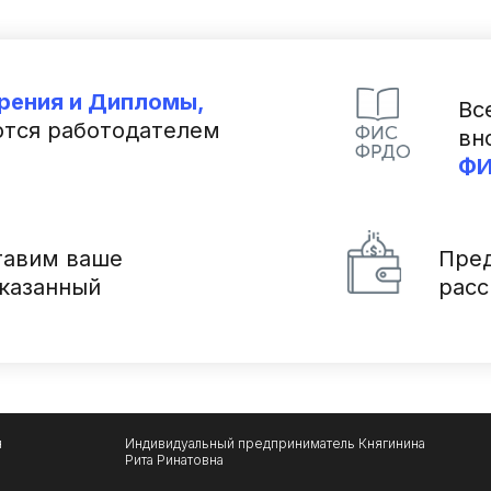
рения и Дипломы,
Вс
тся работодателем
вн
Ф
авим ваше
Пре
указанный
рас
я
Индивидуальный предприниматель Княгинина
Рита Ринатовна