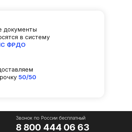
е документы
осятся в систему
ИС
ФРДО
доставляем
срочку
50/50
Звонок по Роcсии бесплатный
8 800 444 06 63