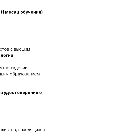
(1 месяц обучения)
истов с высшим
логия
б утверждении
сшим образованием
я удостоверение о
алистов, находящихся