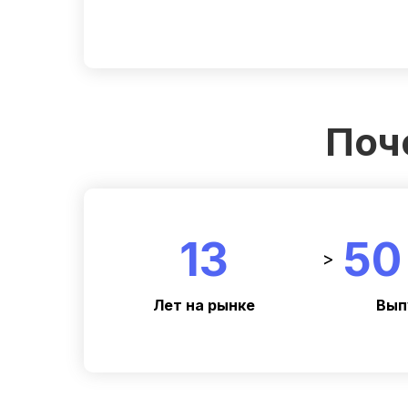
Поч
13
50
>
Лет на рынке
Вып