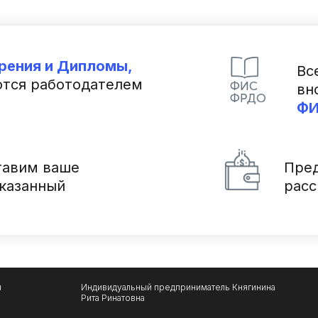
рения и Дипломы,
Вс
тся работодателем
вн
Ф
авим ваше
Пре
указанный
рас
я
Индивидуальный предприниматель Княгинина
Рита Ринатовна