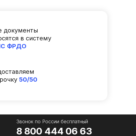
е документы
осятся в систему
ИС
ФРДО
доставляем
срочку
50/50
Звонок по Роcсии бесплатный
8 800 444 06 63