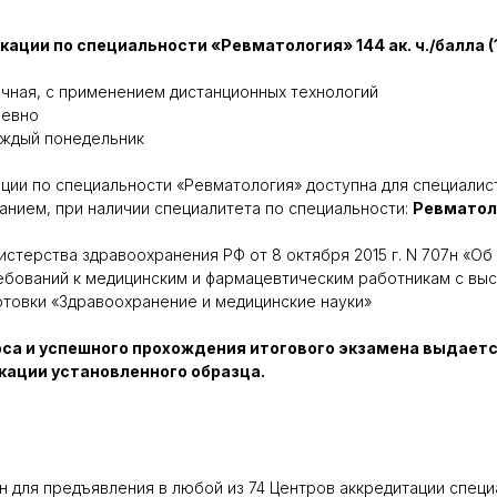
ции по специальности «Ревматология» 144 ак. ч./балла (
чная, с применением дистанционных технологий
евно
ждый понедельник
ции по специальности «Ревматология» доступна для специалис
нием, при наличии специалитета по специальности:
Ревматол
истерства здравоохранения РФ от 8 октября 2015 г. N 707н «О
ебований к медицинским и фармацевтическим работникам с вы
товки «Здравоохранение и медицинские науки»
рса и успешного прохождения итогового экзамена выдаетс
ации установленного образца.
 для предъявления в любой из 74 Центров аккредитации специ