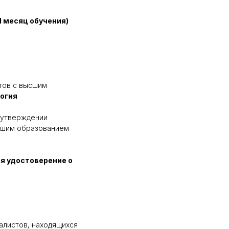
1 месяц обучения)
тов с высшим
огия
б утверждении
сшим образованием
я удостоверение о
алистов, находящихся