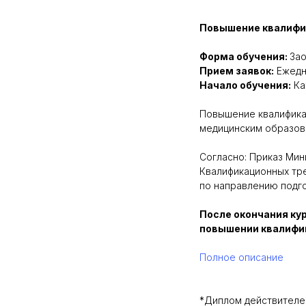
Повышение квалифика
Форма обучения:
Зао
Прием заявок:
Ежедн
Начало обучения:
Ка
Повышение квалифика
медицинским образова
Согласно: Приказ Мин
Квалификационных тр
по направлению подго
После окончания ку
повышении квалифик
Полное описание
*Диплом действителен