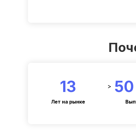
Поч
13
50
>
Лет на рынке
Вып