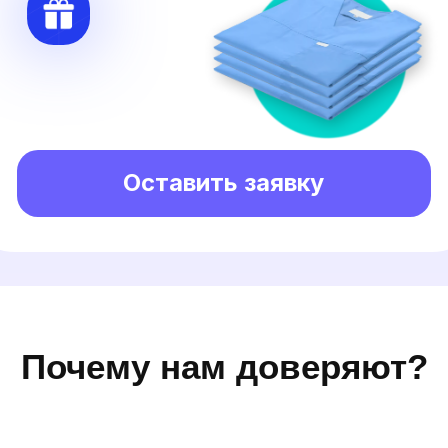
Оставить заявку
Почему нам доверяют?
>
3000
>
13
Лет на
Программ
рынке
одобренных
Минздравом
>
50 000
>
2000
Выпускников
Выполненных
государственных
контрактов